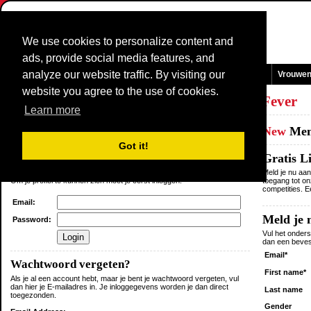
We use cookies to personalize content and
ads, provide social media features, and
analyze our website traffic. By visiting our
Homepage
Nieuws en Media
Games
Wedstrijden
Teams
Vrouwe
website you agree to the use of cookies.
Log in
of
meld je aan
als lid van
CyclingFever
Learn more
Existing
Member
New
Me
Got it!
Login
Gratis L
Je bent niet in geloged.
Meld je nu aan
Om je profiel te kunnen zien moet je eerst inloggen.
toegang tot o
competities. E
Email:
Meld je 
Password:
Vul het onders
dan een beves
Email*
Wachtwoord vergeten?
First name*
Als je al een account hebt, maar je bent je wachtwoord vergeten, vul
dan hier je E-mailadres in. Je inloggegevens worden je dan direct
Last name
toegezonden.
Gender