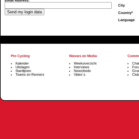
Email Address:
City
Country*
Language
Pro Cycling
Nieuws en Media
Commu
Kalender
Weekoverzicht
Cha
Uitslagen
Interviews
For
Startlijsten
Newsfeeds
Gro
Teams en Renners
Video´s
Club